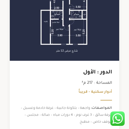
الدور : الأول
المساحة : 217 م²
أدوار سكنية - قريباً
المواصفات:
واجهة – بلكونة جانبية – غرفة خادمة وغسيل –
غرفة سائق – 3 غرف نوم – 4 دورات مياه – صالة – مجلس –
موقف خاص – مطبخ.