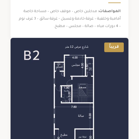
المواصفات:
مدخلين خاص – موقف خاص – مساحة خاصة
أمامية وخلفية – غرفة خادمة وغسيل - غرفة سائق – 3 غرف نوم
– 4 دورات مياه – صالة – مجلس – مطبخ.
قريباً