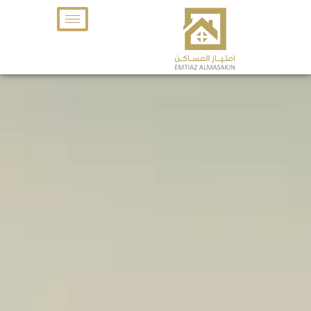
خطي
لى
لمحتوى