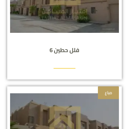
فلل حطين 6
مباع