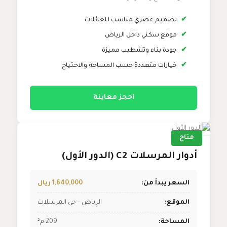
✔
تصميم عصري مناسب للعائلات
✔
موقع سكني داخل الرياض
✔
جودة بناء وتشطيب مميزة
✔
خيارات متعددة حسب المساحة والاحتياج
احجز معاينة
متاح
أدوار المرسلات C2 (الدور الأول)
السعر يبدأ من:
1,640,000 ريال
الموقع:
الرياض – حي المرسلات
المساحة:
209 م²