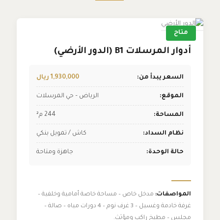
متاح
أدوار المرسلات B1 (الدور الأرضي)
السعر يبدأ من:
1,930,000 ريال
الموقع:
الرياض – حي المرسلات
المساحة:
244 م²
نظام السداد:
كاش / تمويل بنكي
حالة الوحدة:
جاهزة ومتاحة
المواصفات:
مدخل خاص – مساحة خاصة أمامية وخلفية –
غرفة خادمة وغسيل – 3 غرف نوم – 4 دورات مياه – صالة –
مجلس – مطبخ راكب ومؤثث.