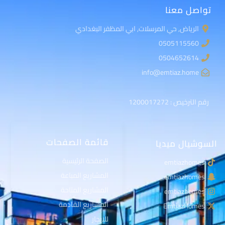
تواصل معنا
الرياض, حي المرسلات, ابي المظفر البغدادي
0505115560
0504652614
info@emtiaz.home
رقم الترخيص : 1200017272
قائمة الصفحات
السوشيال ميديا
الصفحة الرئيسية
emtiazhomes
المشاريع المباعة
emtiazhomes
المشاريع المتاحة
emtiazhomes
المشاريع القادمة
EmtiazHomes
للايجار