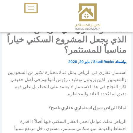
خطي
لى
لمحتوى
استثمار عقاري في الرياض: ما
الذي يجعل المشروع السكني خياراً
مناسباً للمستثمر؟
بواسطة
Saudi Rocks
/
مايو 20, 2026
استثمار عقاري في الرياض يمثل قناةً مختارة لكثير من السعوديين
والمقيمين الذين يريدون توظيف رؤوس أموالهم في أصل حقيقي.
لكن النجاح في هذا الاستثمار لا يعتمد على الحظ، بل على فهم
دقيق لما يُحدد العائد والمخاطرة.
لماذا الرياض سوق استثماري عقاري ناضج؟
الرياض تملك عوامل تجعل العقار السكني فيها أصلاً ذا قدرة
احتفاظ بالقيمة: نمو سكاني مستمر، مستوى دخل مرتفع نسبياً