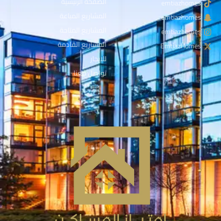
الصفحة الرئيسية
emtiazhomes
المشاريع المباعة
emtiazhomes
المشاريع المتاحة
emtiazhomes
المشاريع القادمة
EmtiazHomes
للايجار
تواصل معنا