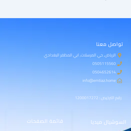
تواصل معنا
الرياض, حي المرسلات, ابي المظفر البغدادي
0505115560
0504652614
info@emtiaz.home
رقم الترخيص : 1200017272
قائمة الصفحات
السوشيال ميديا